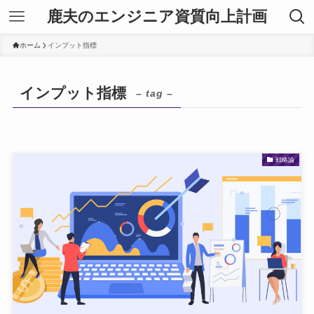
鹿夫のエンジニア資質向上計画
ホーム
インプット指標
インプット指標
– tag –
戦略論