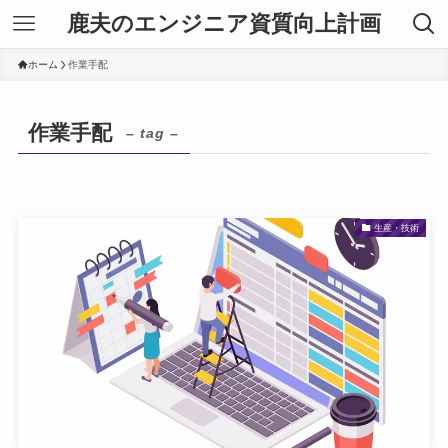
鹿夫のエンジニア資質向上計画
ホーム
作業手配
作業手配
– tag –
生産・技術