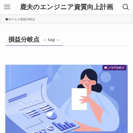
鹿夫のエンジニア資質向上計画
ホーム
損益分岐点
損益分岐点
– tag –
計算問題解法