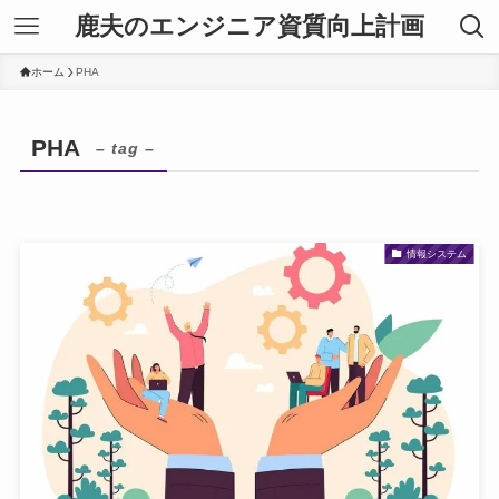
鹿夫のエンジニア資質向上計画
ホーム
PHA
PHA
– tag –
情報システム