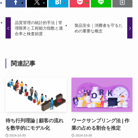
品質管理の統計的手法 | 管
製品安全｜消費者を守るた
理限界と工程能力指数と適
めの重要な概念
合率と検査頻度
関連記事
待ち行列理論 | 顧客の流れ
ワークサンプリング法 | 作
を数学的にモデル化
業の占める割合を推定
2024-10-30
2024-10-30