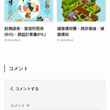
財務諸表・賃借対照表
減価償却費・残存価値・減
(B/S)・損益計算書(P/L)
価償却
2023-08-22
2023-08-22
コメント
コメントする
コメント
※