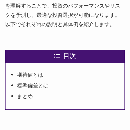
を理解することで、投資のパフォーマンスやリス
クを予測し、最適な投資選択が可能になります。
以下でそれぞれの説明と具体例を紹介します。
目次
期待値とは
標準偏差とは
まとめ