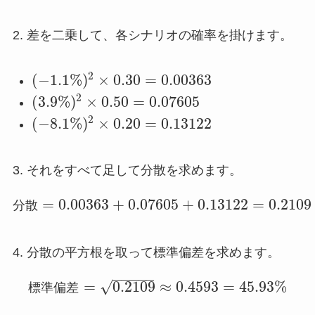
2. 差を二乗して、各シナリオの確率を掛けます。
2
(
−
1.1
%
)
×
0.30
=
0.00363
2
(
3.9
%
)
×
0.50
=
0.07605
2
(
−
8.1
%
)
×
0.20
=
0.13122
3. それをすべて足して分散を求めます。
=
0.00363
+
0.07605
+
0.13122
=
0.2109
分
散
4. 分散の平方根を取って標準偏差を求めます。
−
−
−
−
−
=
0.2109
≈
0.4593
=
45.93
%
√
標
準
偏
差