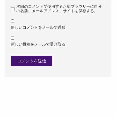
次回のコメントで使用するためブラウザーに自分
の名前、メールアドレス、サイトを保存する。
新しいコメントをメールで通知
新しい投稿をメールで受け取る