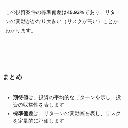
この投資案件の標準偏差は
45.93%
であり、リター
ンの変動がかなり大きい（リスクが高い）ことが
わかります。
まとめ
期待値
は、投資の平均的なリターンを示し、投
資の収益性を表します。
標準偏差
は、リターンの変動幅を表し、リスク
を定量的に評価します。