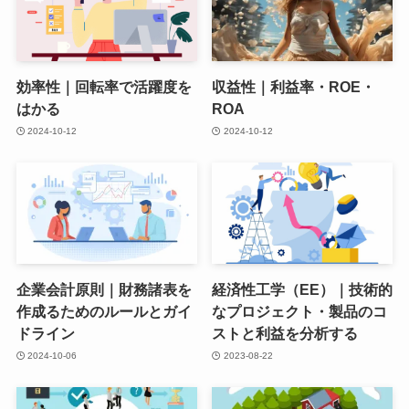
効率性｜回転率で活躍度を
収益性｜利益率・ROE・
はかる
ROA
2024-10-12
2024-10-12
企業会計原則｜財務諸表を
経済性工学（EE）｜技術的
作成るためのルールとガイ
なプロジェクト・製品のコ
ドライン
ストと利益を分析する
2024-10-06
2023-08-22