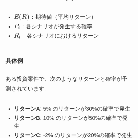
(
)
E
R
：期待値（平均リターン）
P
：各シナリオが発生する確率
i
R
：各シナリオにおけるリターン
i
具体例
ある投資案件で、次のようなリターンと確率が予
測されています。
リターンA
: 5% のリターンが30%の確率で発生
リターンB
: 10% のリターンが50%の確率で発
生
リターンC
: -2% のリターンが20%の確率で発生