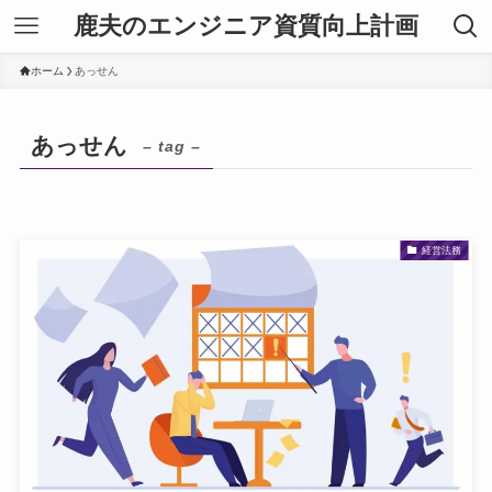
鹿夫のエンジニア資質向上計画
ホーム
あっせん
あっせん
– tag –
経営法務