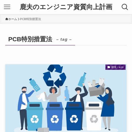
鹿夫のエンジニア資質向上計画
ホーム
PCB特別措置法
PCB特別措置法
– tag –
環境・eco