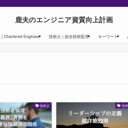
鹿夫のエンジニア資質向上計画
| Chartered Engineer
技術士｜総合技術監理
キーワード
技術士
技