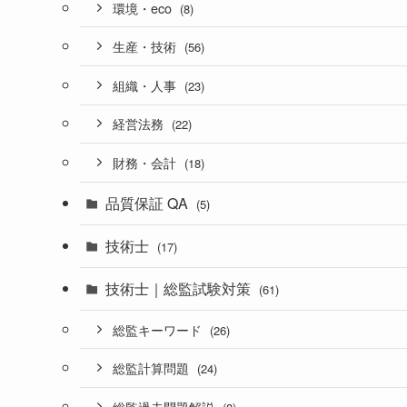
環境・eco
(8)
生産・技術
(56)
組織・人事
(23)
経営法務
(22)
財務・会計
(18)
品質保証 QA
(5)
技術士
(17)
技術士｜総監試験対策
(61)
総監キーワード
(26)
総監計算問題
(24)
総監過去問題解説