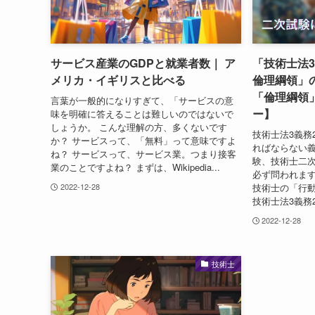
サービス産業のGDPと就業者数｜ ア
「技術士法
メリカ・イギリスと比べる
倫理綱領」の
「倫理綱領
言葉が一般的になりすぎて、「サービスの意
ー】
味を明確に答えることは難しいのではないで
しょうか。 こんな理解の方、多くないです
技術士法3義務
か？ サービスって、「無料」って意味ですよ
ればならない
ね？ サービスって、サービス業。つまり接客
験、技術士二次
業のことですよね？ まずは、Wikipedia...
必ず問われます
技術士の「行動
2022-12-28
技術士法3義務2
2022-12-28
技術士