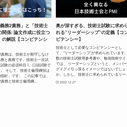
3義務2責務」と「技術士
奥が深すぎる、技術士試験に求め
関係: 論文作成に役立つ
れる”リーダーシップ”の定義【コ
」の解説【コンピテンシ
ピテンシー】
技術士として必要なコンピテンシーとし
て、”リーダーシップ”が求められています
2責務は、技術士が順守しなけ
数の技術士試験用参考書や、勉強指南サイ
義務と責務です。技術士一次試
では、 リーダーシップというと、メンバ
試験の必須科目 I、口頭試験で
グイグイ引っ張るイメージではないでしょ
。 そして、技術士倫理綱領は
か。しかし、技術士に求められているリー..
指針」です。 この記事では、
責務と技術士倫理綱...
2022-12-27