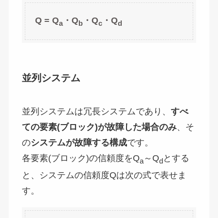
Q = Q
・
Q
・
Q
・
Q
a
b
c
d
並列システム
並列システムは冗長システムであり、
すべ
ての要素
(
ブロック
)
が故障した場合のみ
、そ
の
システムが故障する構成
です。
各要素(ブロック)の信頼度をQ
～Q
とする
a
d
と、システムの信頼度Qは次の式で表せま
す。