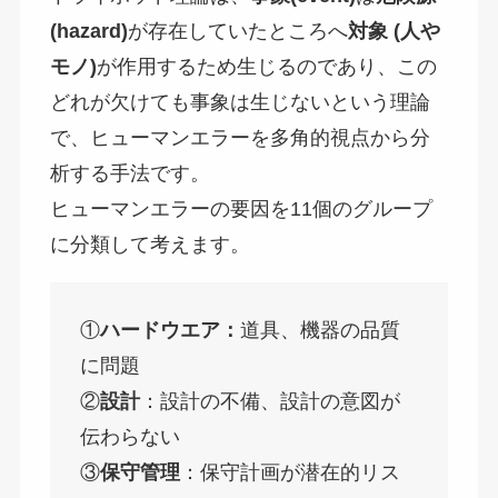
(hazard)
が存在していたところへ
対象
(
人や
モノ
)
が作用するため生じるのであり、この
どれが欠けても事象は生じないという理論
で、ヒューマンエラーを多角的視点から分
析する手法です。
ヒューマンエラーの要因を11個のグループ
に分類して考えます。
①
ハードウエア：
道具、機器の品質
に問題
②
設計
：設計の不備、設計の意図が
伝わらない
③
保守管理
：保守計画が潜在的リス