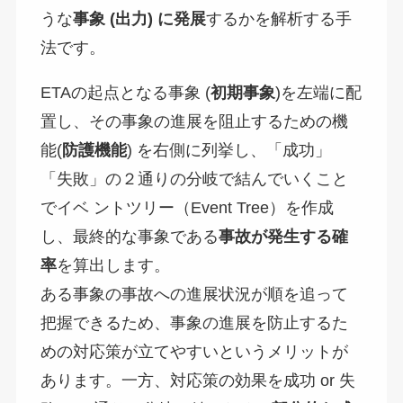
うな
事象
(
出力
)
に発展
するかを解析する手
法です。
ETAの起点となる事象 (
初期事象
)を左端に配
置し、その事象の進展を阻止するための機
能(
防護機能
) を右側に列挙し、「成功」
「失敗」の２通りの分岐で結んでいくこと
でイベ ントツリー（Event Tree）を作成
し、最終的な事象である
事故が発生する確
率
を算出します。
ある事象の事故への進展状況が順を追って
把握できるため、事象の進展を防止するた
めの対応策が立てやすいというメリットが
あります。一方、対応策の効果を成功 or 失