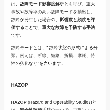
は、
故障モード影響度解析
とも呼び、重大
事故や故障率の高い故障モードを抽出し、
故障が発生した場合の、
影響度と頻度を評
価することで
、
重大な故障を予防する手法
です。
故障モードとは、” 故障状態の形式による分
類。例えば、断線、短絡、折損、摩耗、特
性の劣化など”を言います。
HAZOP
HAZOP
(
Haz
ard and
Op
erability Studies)と
は
、安全性評価手法
の一つで、プラントな