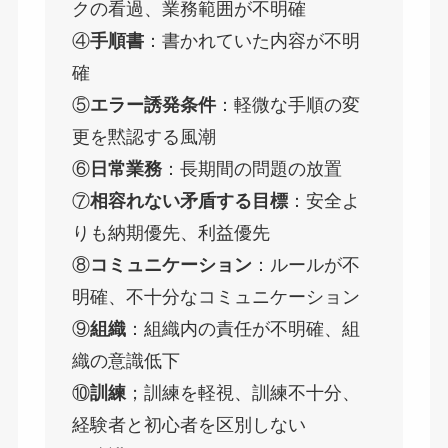
クの看過、業務範囲が不明確
④
手順書
：書かれていた内容が不明
確
⑤
エラー誘発条件
：軽微な手順の変
更を黙認する風潮
⑥
日常業務
：長期間の問題の放置
⑦
相容れない矛盾する目標
：安全よ
りも納期優先、利益優先
⑧
コミュニケーション
：ルールが不
明確、不十分なコミュニケーション
⑨
組織
：組織内の責任が不明確、組
織の意識低下
⑩
訓練
；訓練を軽視、訓練不十分、
経験者と初心者を区別しない