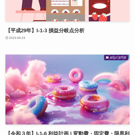
【平成29年】I-1-3 損益分岐点分析
2023-06-23
総監計算問題
【令和３年】I-1-6 利益計画 | 変動費・固定費・限界利