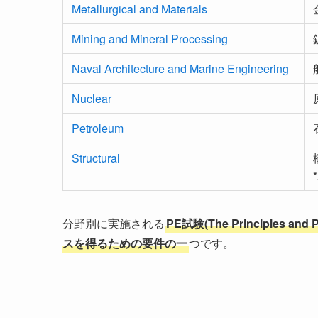
Metallurgical and Materials
Mining and Mineral Processing
Naval Architecture and Marine Engineering
Nuclear
Petroleum
Structural
分野別に実施される
PE試験(The Principles a
スを得るための要件の一
つです。