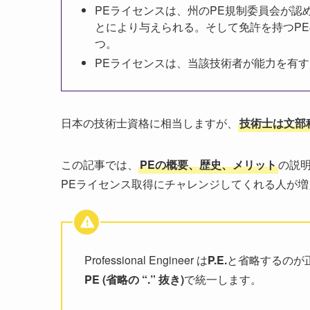
PEライセンスは、州のPE規制委員会が
とにより与えられる。そして免許を持つP
つ。
PEライセンスは、当該技術者が能力を有
日本の技術士資格に相当しますが、
技術士は文部
この記事では、
PEの概要、歴史、メリット
の説
PEライセンス取得にチャレンジしてくれる人が
Professional Engineer は
P.E.
と省略するのが
PE (省略の “.” 抜き)
で統一します。