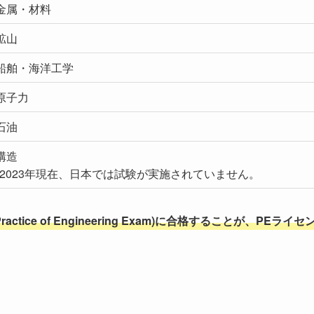
金属・材料
鉱山
船舶・海洋工学
原子力
石油
構造
*2023年現在、日本では試験が実施されていません。
nd Practice of Engineering Exam)に合格することが、PEライセ