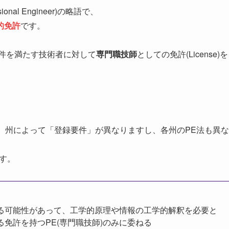
nal Engineer)の略語で、
的免許
です。
の要件を満たす技術者に対して
専門職技師
としての免許(License)を
、州によって「登録要件」が異なりますし、各州のPE法も異な
す。
る可能性があって、工学的原理や情報の工学的解釈を必要と
免許を持つPE(専門職技師)のみに委ねる