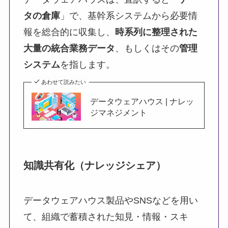
タの倉庫
」で、基幹系システムから必要情
報を総合的に収集し、
時系列に整理された
大量の統合業務データ
、もしくはその
管理
システム
を指します。
あわせて読みたい
データウェアハウス | ナレッ
ジマネジメント
知識共有化（ナレッジシェア）
データウェアハウス製品やSNSなどを用い
て、組織で蓄積された知見・情報・スキ