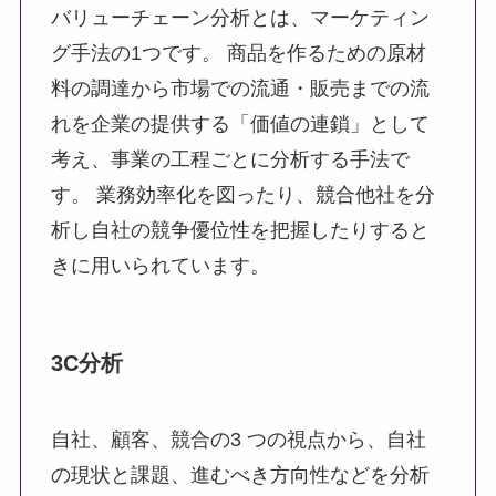
バリューチェーン分析とは、マーケティン
グ手法の1つです。 商品を作るための原材
料の調達から市場での流通・販売までの流
れを企業の提供する「価値の連鎖」として
考え、事業の工程ごとに分析する手法で
す。 業務効率化を図ったり、競合他社を分
析し自社の競争優位性を把握したりすると
きに用いられています。
3C分析
自社、顧客、競合の3 つの視点から、自社
の現状と課題、進むべき方向性などを分析