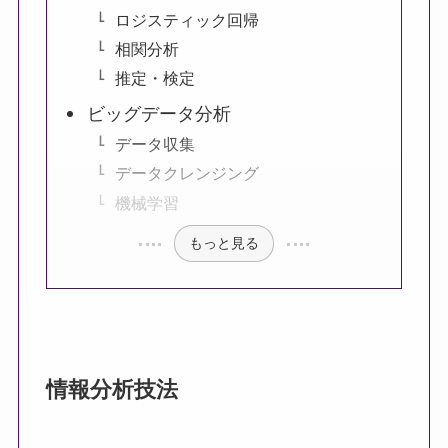
ロジスティック回帰
相関分析
推定・検定
ビッグデータ分析
データ収集
データクレンジング
機械学習
もっと見る
情報分析技法