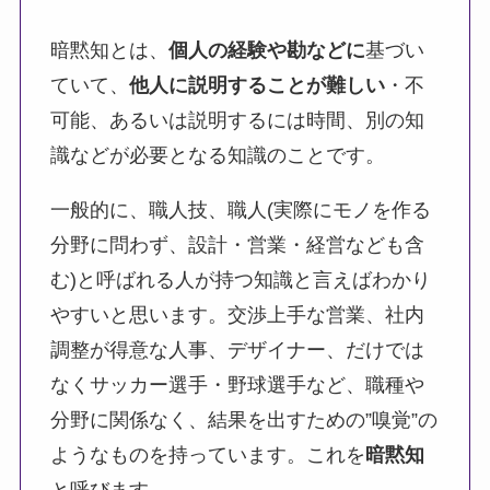
暗黙知とは、
個人の経験や勘などに
基づい
ていて、
他人に説明することが難しい
・不
可能、あるいは説明するには時間、別の知
識などが必要となる知識のことです。
一般的に、職人技、職人(実際にモノを作る
分野に問わず、設計・営業・経営なども含
む)と呼ばれる人が持つ知識と言えばわかり
やすいと思います。交渉上手な営業、社内
調整が得意な人事、デザイナー、だけでは
なくサッカー選手・野球選手など、職種や
分野に関係なく、結果を出すための”嗅覚”の
ようなものを持っています。これを
暗黙知