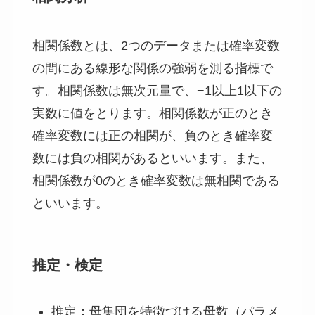
相関係数とは、2つのデータまたは確率変数
の間にある線形な関係の強弱を測る指標で
す。相関係数は無次元量で、−1以上1以下の
実数に値をとります。相関係数が正のとき
確率変数には正の相関が、負のとき確率変
数には負の相関があるといいます。また、
相関係数が0のとき確率変数は無相関である
といいます。
推定・検定
推定：母集団を特徴づける母数（パラメ