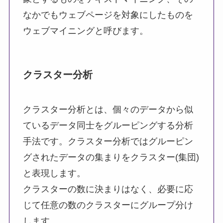
なかでもウェブページを対象にしたものを
ウェブマイニングと呼びます。
クラスター分析
クラスター分析とは、個々のデータから似
ているデータ同士をグルーピングする分析
手法です。クラスター分析ではグルーピン
グされたデータの集まりをクラスター(集団)
と表現します。
クラスターの数に決まりはなく、必要に応
じて任意の数のクラスターにグループ分け
します。