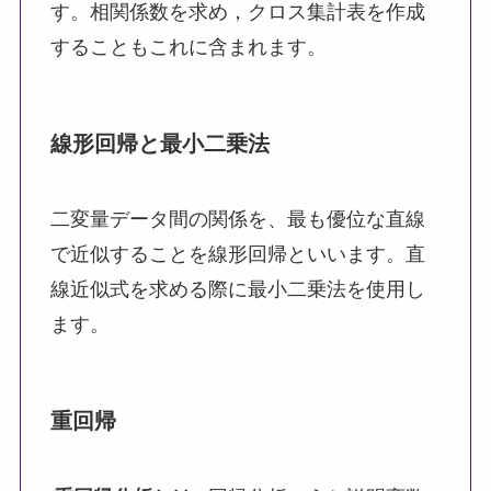
す。相関係数を求め，クロス集計表を作成
することもこれに含まれます。
線形回帰と最小二乗法
二変量データ間の関係を、最も優位な直線
で近似することを線形回帰といいます。直
線近似式を求める際に最小二乗法を使用し
ます。
重回帰