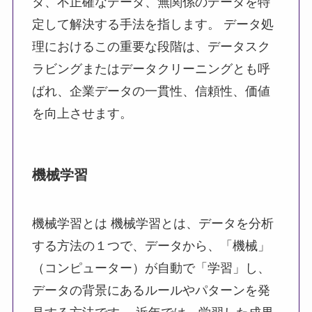
タ、不正確なデータ、無関係のデータを特
定して解決する手法を指します。 データ処
理におけるこの重要な段階は、データスク
ラビングまたはデータクリーニングとも呼
ばれ、企業データの一貫性、信頼性、価値
を向上させます。
機械学習
機械学習とは 機械学習とは、データを分析
する方法の１つで、データから、「機械」
（コンピューター）が自動で「学習」し、
データの背景にあるルールやパターンを発