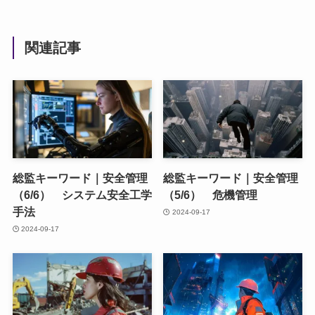
関連記事
総監キーワード｜安全管理
総監キーワード｜安全管理
（6/6） システム安全工学
（5/6） 危機管理
手法
2024-09-17
2024-09-17