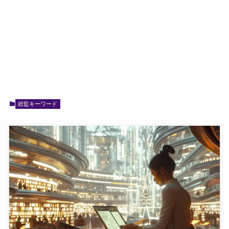
総監キーワード