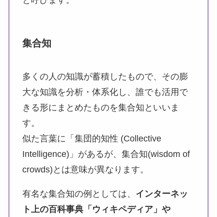
と呼びます。
集合知
多くの人の知識が蓄積したもので、その膨
大な知識を分析・体系化し、誰でも活用で
きる形にまとめたものを集合知といいま
す。
似た言葉に「集団的知性 (Collective
Intelligence)」があるが、集合知(wisdom of
crowds)とは意味が異なります。
有名な集合知の例としては、
インターネッ
ト上の百科事典「ウィキペディア」や