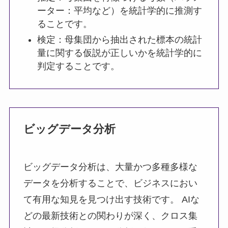
ーター：平均など）を統計学的に推測す
ることです。
検定：母集団から抽出された標本の統計
量に関する仮説が正しいかを統計学的に
判定することです。
ビッグデータ分析
ビッグデータ分析は、大量かつ多種多様な
データを分析することで、ビジネスにおい
て有用な知見を見つけ出す技術です。 AIな
どの最新技術との関わりが深く、クロス集