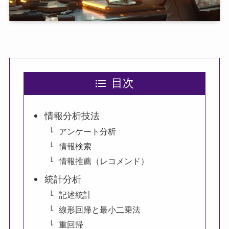
目次
情報分析技法
アンケート分析
情報検索
情報推薦（レコメンド）
統計分析
記述統計
線形回帰と最小二乗法
重回帰