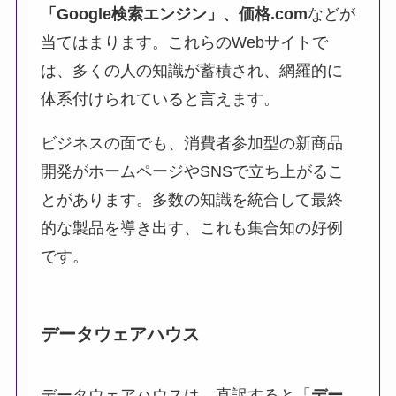
「Google検索エンジン」、価格.com
などが
当てはまります。これらのWebサイトで
は、多くの人の知識が蓄積され、網羅的に
体系付けられていると言えます。
ビジネスの面でも、消費者参加型の新商品
開発がホームページやSNSで立ち上がるこ
とがあります。多数の知識を統合して最終
的な製品を導き出す、これも集合知の好例
です。
データウェアハウス
データウェアハウスは、直訳すると「
デー