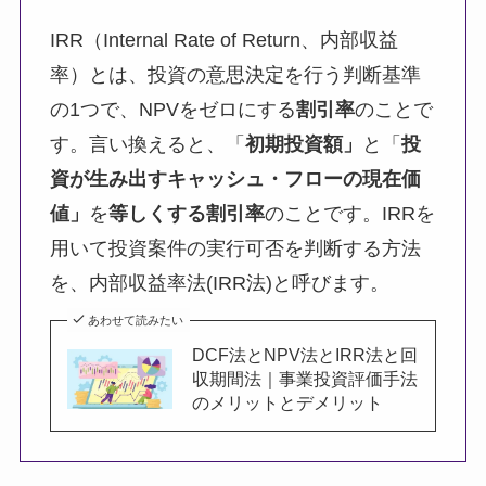
IRR（Internal Rate of Return、内部収益
率）とは、投資の意思決定を行う判断基準
の1つで、NPVをゼロにする
割引率
のことで
す。言い換えると、「
初期投資額」
と「
投
資が生み出すキャッシュ・フローの現在価
値」
を
等しくする割引率
のことです。IRRを
用いて投資案件の実行可否を判断する方法
を、内部収益率法(IRR法)と呼びます。
あわせて読みたい
DCF法とNPV法とIRR法と回
収期間法｜事業投資評価手法
のメリットとデメリット