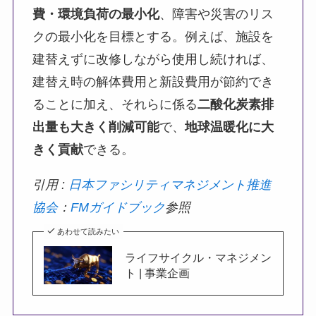
費・環境負荷の最小化
、障害や災害のリス
クの最小化を目標とする。例えば、施設を
建替えずに改修しながら使用し続ければ、
建替え時の解体費用と新設費用が節約でき
ることに加え、それらに係る
二酸化炭素排
出量も大きく削減可能
で、
地球温暖化に大
きく貢献
できる。
引用 :
日本ファシリティマネジメント推進
協会
：
FM
ガイドブック
参照
あわせて読みたい
ライフサイクル・マネジメン
ト | 事業企画